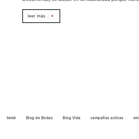
leer más…
bebé
Blog de Bodas
Blog Vida
campañas activas
em