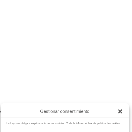
Gestionar consentimiento
B
Buscar
reportajes-boda
Noticias
radio
tarifas
La Ley nos obliga a explicarte lo de las cookies. Toda la info en el link de política de cookies.