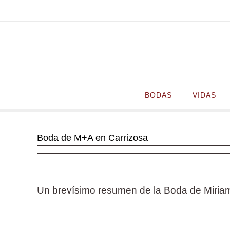
Ir
al
contenido
Ir
BODAS
VIDAS
al
contenido
Boda de M+A en Carrizosa
Un brevísimo resumen de la Boda de Miriam