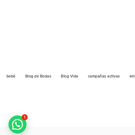
bebé
Blog de Bodas
Blog Vida
campañas activas
em
1