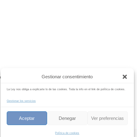
B
Gestionar consentimiento
Buscar
reportajes-boda
Noticias
radio
tarifas
La Ley nos obliga a explicarte lo de las cookies. Toda la info en el link de política de cookies.
Gestionar los servicios
Aceptar
Denegar
Ver preferencias
Política de cookies