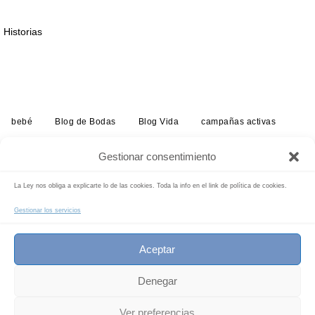
Historias
bebé
Blog de Bodas
Blog Vida
campañas activas
embarazo
estudio
exposiciones
historias
infantil
Gestionar consentimiento
info-reportajes-boda
Noticias
radio
tarifas
La Ley nos obliga a explicarte lo de las cookies. Toda la info en el link de política de cookies.
Buscar:
Buscar
Gestionar los servicios
INICIO
Aceptar
c/ Sto. Domingo Savio, 79 dupl. 46019 VALENCIA
619 84 93 98 Pilar@ConOtroEnfoque.es
Denegar
Funciona con
Nirvana
&
WordPress.
1
Ver preferencias