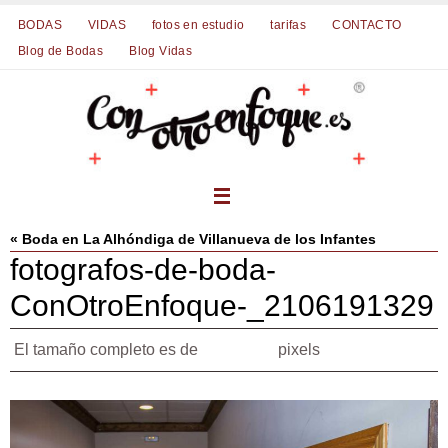
Ir
BODAS
VIDAS
fotos en estudio
tarifas
CONTACTO
al
Blog de Bodas
Blog Vidas
contenido
« Boda en La Alhóndiga de Villanueva de los Infantes
fotografos-de-boda-
ConOtroEnfoque-_2106191329
El tamaño completo es de
pixels
1080 × 720