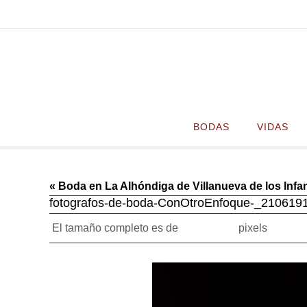
Ir
al
contenido
Ir
BODAS
VIDAS
al
contenido
« Boda en La Alhóndiga de Villanueva de los Infa
fotografos-de-boda-ConOtroEnfoque-_210619
El tamaño completo es de
1080 × 720
pixels