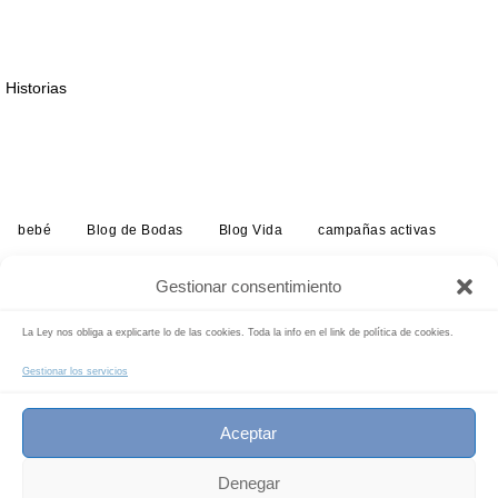
Historias
bebé
Blog de Bodas
Blog Vida
campañas activas
embarazo
estudio
exposiciones
historias
infantil
Gestionar consentimiento
info-reportajes-boda
Noticias
radio
tarifas
La Ley nos obliga a explicarte lo de las cookies. Toda la info en el link de política de cookies.
Buscar:
Buscar
Gestionar los servicios
INICIO
Aceptar
c/ Sto. Domingo Savio, 79 dupl. 46019 VALENCIA
619 84 93 98 Pilar@ConOtroEnfoque.es
Denegar