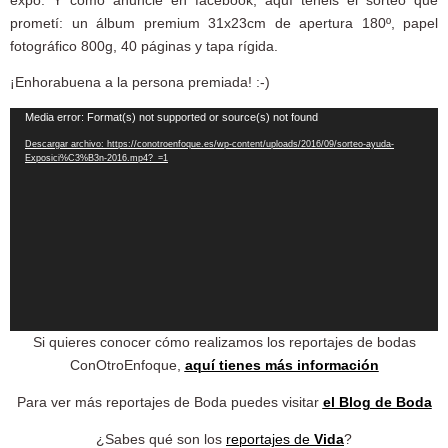
expo. Y como anuncié en facebook, aquí tenéis el sorteo que
prometí: un álbum premium 31x23cm de apertura 180º, papel
fotográfico 800g, 40 páginas y tapa rígida.
¡Enhorabuena a la persona premiada! :-)
Reproductor
Media error: Format(s) not supported or source(s) not found
de
Descargar archivo: https://conotroenfoque.es/wp-content/uploads/2016/09/sorteo-ayuda-
Exposici%C3%B3n-2016.mp4?_=1
vídeo
Si quieres conocer cómo realizamos los reportajes de bodas
ConOtroEnfoque,
aquí tienes más información
Para ver más reportajes de Boda puedes visitar
el Blog de Boda
¿Sabes qué son los
reportajes de
Vida
?