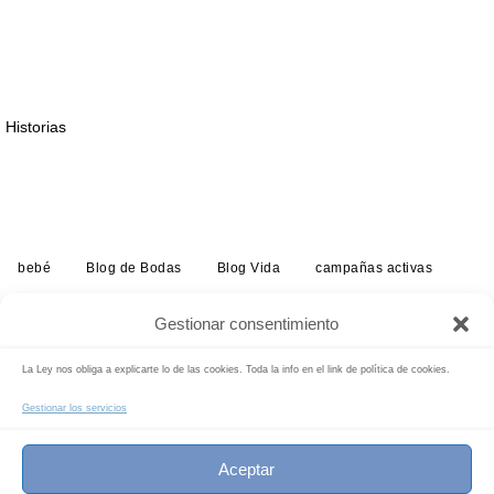
Historias
bebé
Blog de Bodas
Blog Vida
campañas activas
embarazo
estudio
exposiciones
historias
infantil
Gestionar consentimiento
info-reportajes-boda
Noticias
radio
tarifas
La Ley nos obliga a explicarte lo de las cookies. Toda la info en el link de política de cookies.
Buscar:
Buscar
Gestionar los servicios
INICIO
Aceptar
c/ Sto. Domingo Savio, 79 dupl. 46019 VALENCIA